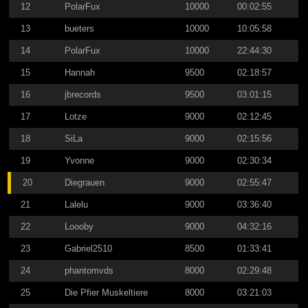
12
PolarFux
10000
00:02:55
13
bueters
10000
10:05:58
14
PolarFux
10000
22:44:30
15
Hannah
9500
02:18:57
16
jbrecords
9500
03:01:15
17
Lotze
9000
02:12:45
18
SiLa
9000
02:15:56
19
Yvonne
9000
02:30:34
20
Diegrauen
9000
02:55:47
21
Lalelu
9000
03:36:40
22
Loooby
9000
04:32:16
23
Gabriel2510
8500
01:33:41
24
phantomvds
8000
02:29:48
25
Die Pfier Muskeltiere
8000
03:21:03