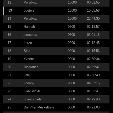
12
PolarFux
10000
00:02:55
13
bueters
10000
10:05:58
14
PolarFux
10000
22:44:30
15
Hannah
9500
02:18:57
16
jbrecords
9500
03:01:15
17
Lotze
9000
02:12:45
18
SiLa
9000
02:15:56
19
Yvonne
9000
02:30:34
20
Diegrauen
9000
02:55:47
21
Lalelu
9000
03:36:40
22
Loooby
9000
04:32:16
23
Gabriel2510
8500
01:33:41
24
phantomvds
8000
02:29:48
25
Die Pfier Muskeltiere
8000
03:21:03