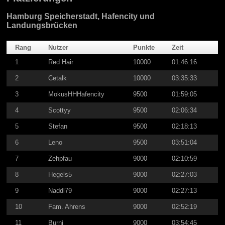
Hamburg Speicherstadt, Hafencity und
Landungsbrücken
Rang
Nutzer
Punkte
Zeit
1
Red Hair
10000
01:46:16
2
Cetalk
10000
03:35:33
3
MokusHHHafencity
9500
01:59:05
4
Scottyy
9500
02:06:34
5
Stefan
9500
02:18:13
6
Leno
9500
03:51:04
7
Zehpfau
9000
02:10:59
8
Hegels5
9000
02:27:03
9
Naddl79
9000
02:27:13
10
Fam. Ahrens
9000
02:52:19
11
Burni
9000
03:54:45