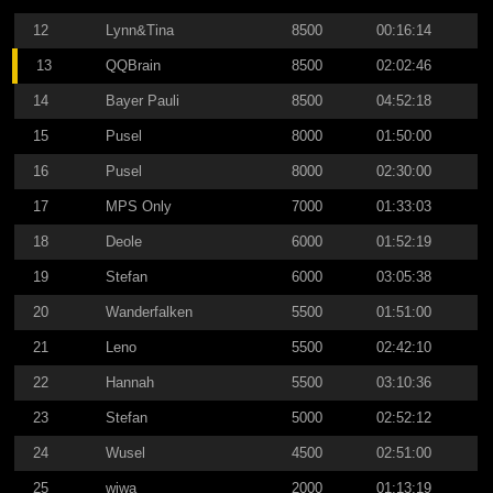
12
Lynn&Tina
8500
00:16:14
13
QQBrain
8500
02:02:46
14
Bayer Pauli
8500
04:52:18
15
Pusel
8000
01:50:00
16
Pusel
8000
02:30:00
17
MPS Only
7000
01:33:03
18
Deole
6000
01:52:19
19
Stefan
6000
03:05:38
20
Wanderfalken
5500
01:51:00
21
Leno
5500
02:42:10
22
Hannah
5500
03:10:36
23
Stefan
5000
02:52:12
24
Wusel
4500
02:51:00
25
wiwa
2000
01:13:19